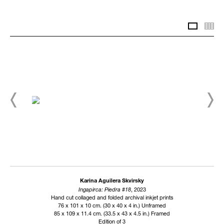
Selecte
Th
Karina Aguilera Skvirsky
Ingapirca: Piedra #18
, 2023
Hand cut collaged and folded archival inkjet prints
76 x 101 x 10 cm. (30 x 40 x 4 in.) Unframed
85 x 109 x 11.4 cm. (33.5 x 43 x 4.5 in.) Framed
Edition of 3