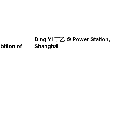
Ding Yi 丁乙 @ Power Station,
bition of
Shanghái