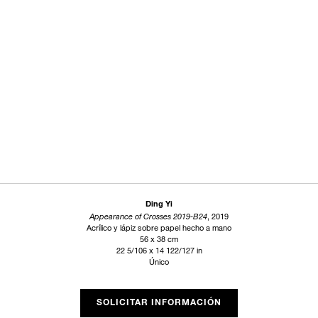
Ding Yi
Appearance of Crosses 2019-B24
, 2019
Acrílico y lápiz sobre papel hecho a mano
56 x 38 cm
22 5/106 x 14 122/127 in
Único
SOLICITAR INFORMACIÓN