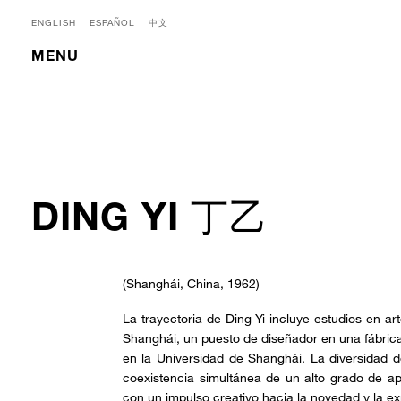
ENGLISH
ESPAÑOL
中文
MENU
DING YI 丁乙
(Shanghái, China, 1962)
La trayectoria de Ding Yi incluye estudios en ar
Shanghái, un puesto de diseñador en una fábrica 
en la Universidad de Shanghái. La diversidad d
coexistencia simultánea de un alto grado de ap
con un impulso creativo hacia la novedad y la e