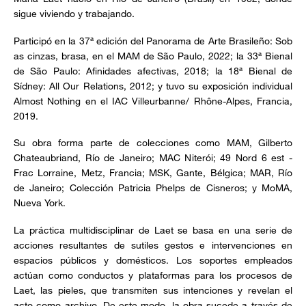
sigue viviendo y trabajando.
Participó en la 37ª edición del Panorama de Arte Brasileño: Sob
as cinzas, brasa, en el MAM de São Paulo, 2022; la 33ª Bienal
de São Paulo: Afinidades afectivas, 2018; la 18ª Bienal de
Sídney: All Our Relations, 2012; y tuvo su exposición individual
Almost Nothing en el IAC Villeurbanne/ Rhône-Alpes, Francia,
2019.
Su obra forma parte de colecciones como MAM, Gilberto
Chateaubriand, Río de Janeiro; MAC Niterói; 49 Nord 6 est -
Frac Lorraine, Metz, Francia; MSK, Gante, Bélgica; MAR, Río
de Janeiro; Colección Patricia Phelps de Cisneros; y MoMA,
Nueva York.
La práctica multidisciplinar de Laet se basa en una serie de
acciones resultantes de sutiles gestos e intervenciones en
espacios públicos y domésticos. Los soportes empleados
actúan como conductos y plataformas para los procesos de
Laet, las pieles, que transmiten sus intenciones y revelan el
acto como archivo. De este modo, la obra sucede a través de