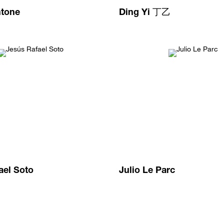
ntone
Ding Yi 丁乙
ael Soto
Julio Le Parc