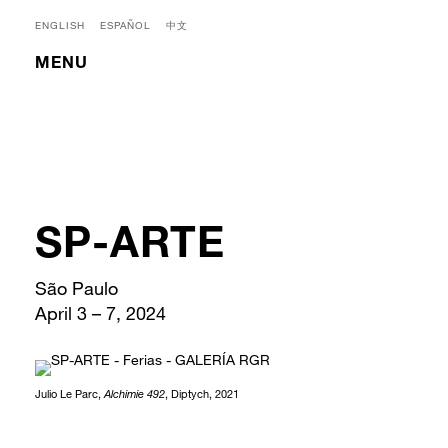
ENGLISH
ESPAÑOL
中文
MENU
SP-ARTE
São Paulo
April 3 – 7, 2024
Julio Le Parc,
Alchimie 492
, Diptych, 2021