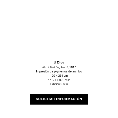
Ji Zhou
No. 2 Building No. 2,
2017
Impresión de pigmentos de archivo
120 x 234 cm
47 1/4 x 92 1/8 in
Edición 2 of 3
SOLICITAR INFORMACIÓN