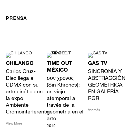
PRENSA
CHILANGO
TIME OUT
GAS TV
Carlos Cruz-
MÉXICO
SINCRONÍA Y
Diez llega a
συν χρόνος
ABSTRACCIÓN
CDMX con su
(Sin Khronos):
GEOMÉTRICA
arte cinético en
un viaje
EN GALERÍA
la expo
atemporal a
RGR
Ambiente
través de la
Ver más
Cromointerferente
geometría en el
arte
View More
2019