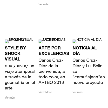
Ver más
STYLE BY
ARTE POR
NOTICIA AL
SHOCK
EXCELENCIAS
DÍA
VISUAL
Carlos Cruz-
Carlos Cruz-
συν χρόνος: un
Diez da la
Diez y Lui Bolin
viaje atemporal
bienvenida, a
se
a través de la
todo color, en
"camuflajean"en
geometría en el
ARTBO 2018
nuevo proyecto
arte
View More
Ver más
Ver más