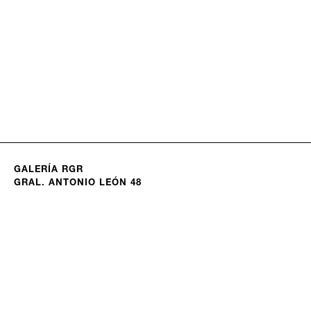
GALERÍA RGR
GRAL. ANTONIO LEÓN 48
COLONIA SAN MIGUEL CHAPULTEPEC
CIUDAD DE MÉXICO - CDMX 11850
MÉXICO
© GALERÍA RGR
USA: +1 786 609 1295
MX: +52 55 8434 7759