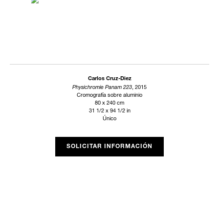
Carlos Cruz-Diez
Physichromie Panam 223
, 2015
Cromografía sobre aluminio
80 x 240 cm
31 1/2 x 94 1/2 in
Único
SOLICITAR INFORMACIÓN