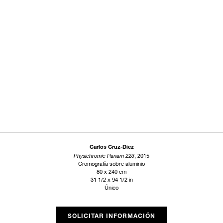
Carlos Cruz-Diez
Physichromie Panam 223
, 2015
Cromografía sobre aluminio
80 x 240 cm
31 1/2 x 94 1/2 in
Único
SOLICITAR INFORMACIÓN