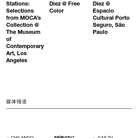
Stations:
Diez @ Free
Diez @
Selections
Color
Espacio
from MOCA’s
Cultural Porto
Collection @
Seguro, São
The Museum
Paulo
of
Contemporary
Art, Los
Angeles
媒体报道