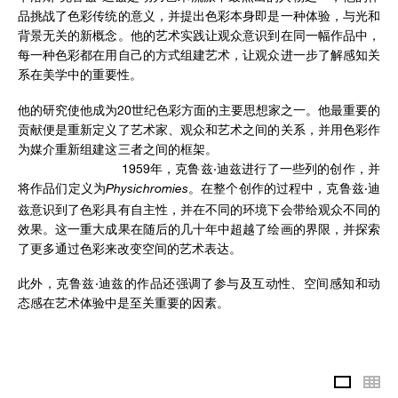
品挑战了色彩传统的意义，并提出色彩本身即是一种体验，与光和
背景无关的新概念。他的艺术实践让观众意识到在同一幅作品中，
每一种色彩都在用自己的方式组建艺术，让观众进一步了解感知关
系在美学中的重要性。
他的研究使他成为20世纪色彩方面的主要思想家之一。他最重要的
贡献便是重新定义了艺术家、观众和艺术之间的关系，并用色彩作
为媒介重新组建这三者之间的框架。
1959年，克鲁兹·迪兹进行了一些列的创作，并
将作品们定义为
Physichromies。
在整个创作的过程中，克鲁兹·迪
兹意识到了色彩具有自主性，并在不同的环境下会带给观众不同的
效果。这一重大成果在随后的几十年中超越了绘画的界限，并探索
了更多通过色彩来改变空间的艺术表达。
此外，克鲁兹·迪兹的作品还强调了参与及互动性、空间感知和动
态感在艺术体验中是至关重要的因素。
Slidesh
Th