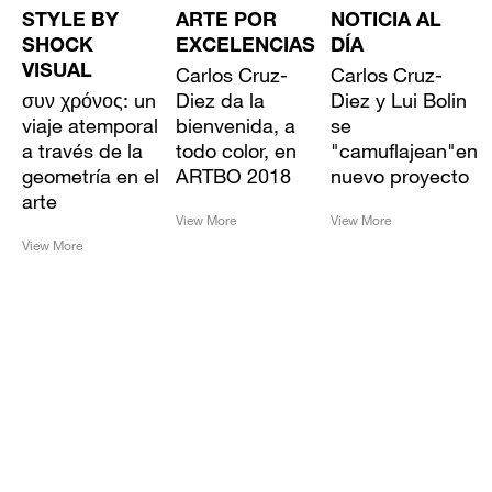
STYLE BY
ARTE POR
NOTICIA AL
SHOCK
EXCELENCIAS
DÍA
VISUAL
Carlos Cruz-
Carlos Cruz-
συν χρόνος: un
Diez da la
Diez y Lui Bolin
viaje atemporal
bienvenida, a
se
a través de la
todo color, en
"camuflajean"en
geometría en el
ARTBO 2018
nuevo proyecto
arte
View More
View More
View More