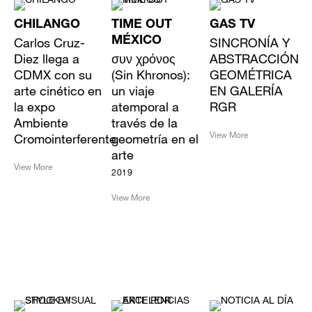
CHILANGO
TIME OUT
GAS TV
Carlos Cruz-
MÉXICO
SINCRONÍA Y
Diez llega a
συν χρόνος
ABSTRACCIÓN
CDMX con su
(Sin Khronos):
GEOMÉTRICA
arte cinético en
un viaje
EN GALERÍA
la expo
atemporal a
RGR
Ambiente
través de la
View More
Cromointerferente
geometría en el
arte
View More
2019
View More