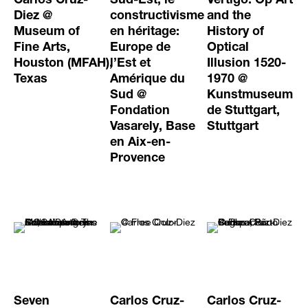
Carlos Cruz-
Sud-Est, le
Vertigo. Op Art
Diez @
constructivisme
and the
Museum of
en héritage:
History of
Fine Arts,
Europe de
Optical
Houston (MFAH),
l’Est et
Illusion 1520-
Texas
Amérique du
1970 @
Sud @
Kunstmuseum
Fondation
de Stuttgart,
Vasarely, Base
Stuttgart
en Aix-en-
Provence
Seven
Carlos Cruz-
Carlos Cruz-