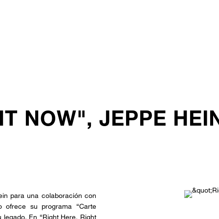
HT NOW", JEPPE HE
ein para una colaboración con
 ofrece su programa “Carte
 legado. En “Right Here, Right