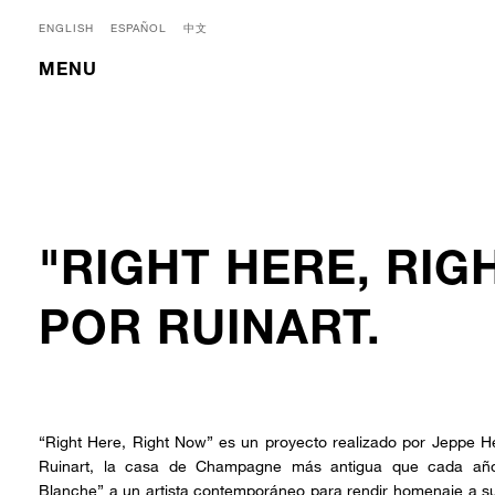
ENGLISH
ESPAÑOL
中文
MENU
"RIGHT HERE, RIG
POR RUINART.
“Right Here, Right Now” es un proyecto realizado por Jeppe H
Ruinart, la casa de Champagne más antigua que cada año
Blanche” a un artista contemporáneo para rendir homenaje a su