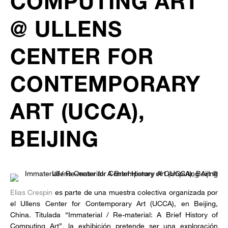
COMPUTING ART
@ ULLENS
CENTER FOR
CONTEMPORARY
ART (UCCA),
BEIJING
Elias Crespin
es parte de una muestra colectiva organizada por
el Ullens Center for Contemporary Art (UCCA), en Beijing,
China. Titulada “Immaterial / Re-material: A Brief History of
Computing Art”, la exhibición pretende ser una exploración