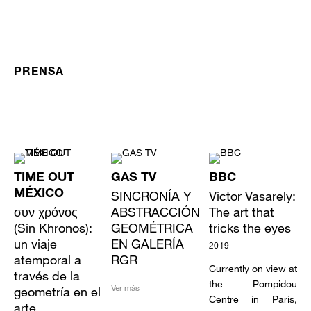
PRENSA
TIME OUT
GAS TV
BBC
MÉXICO
SINCRONÍA Y
Victor Vasarely:
συν χρόνος
ABSTRACCIÓN
The art that
(Sin Khronos):
GEOMÉTRICA
tricks the eyes
un viaje
EN GALERÍA
2019
atemporal a
RGR
Currently on view at
través de la
the Pompidou
Ver más
geometría en el
Centre in Paris,
arte