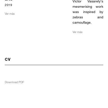
Victor Vasarely's
2019
mesmerising work
was inspired by
Ver más
zebras and
camouflage.
Ver más
CV
Download PDF