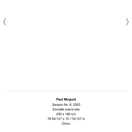
Paul Muguet
Sarape No. 8
, 2020
Esmalte sobre tela
200 x 180 cm
78 94/127 x 70 110/127 in
Único