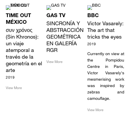
TIME OUT
GAS TV
BBC
MÉXICO
SINCRONÍA Y
Victor Vasarely:
συν χρόνος
ABSTRACCIÓN
The art that
(Sin Khronos):
GEOMÉTRICA
tricks the eyes
un viaje
EN GALERÍA
2019
atemporal a
RGR
Currently on view at
través de la
the Pompidou
View More
geometría en el
Centre in Paris,
arte
Victor Vasarely's
2019
mesmerising work
was inspired by
View More
zebras and
camouflage.
View More