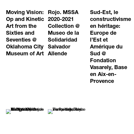
Moving Vision:
Rojo. MSSA
Sud-Est, le
Op and Kinetic
2020-2021
constructivisme
Art from the
Collection @
en héritage:
Sixties and
Museo de la
Europe de
Seventies @
Solidaridad
l’Est et
Oklahoma City
Salvador
Amérique du
Museum of Art
Allende
Sud @
Fondation
Vasarely, Base
en Aix-en-
Provence