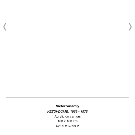
Victor Vasarely
KEZDI-DOMB, 1968 - 1975
Acrylic on canvas
160 x 160 cm
62.99 x 62.99 in