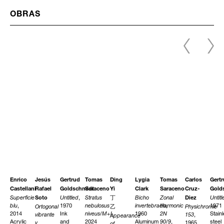
OBRAS
Enrico
Jesús
Gertrud
Tomas
Ding
Lygia
Tomas
Carlos
Gert
Castellani
Rafael
Goldschmidt
Saraceno
Yi
Clark
Saraceno
Cruz-
Gold
Superficie
Untitled
,
Stratus
Bicho
Zonal
Untitl
Soto
丁
Diez
blu
,
1970
nebulosus
invertebrado
Harmonic
,
1971
Ortogonal
Physichromie
乙
2014
Ink
niveus/M+I
,
1960
2N
Stain
vibrante
153
,
Appearance
Acrylic
and
2024
Aluminum
90/9
,
steel
y
1965
of