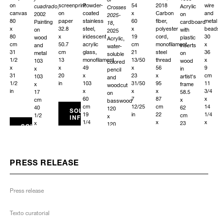
on
screenprint
Powder-
54
2018
wire
cuadrado
,
Acrylic
Crosses
canvas
on
coated
x
Carbon
and
2002
on
2025-
80
paper
stainless
60
fiber,
metal
Painting
cardboard
18
,
x
32.8
steel,
x
polyester
bead
on
with
2025
80
x
iridescent
19
cord,
30
wood
plastic
Acrylic,
cm
50.7
acrylic
cm
monofilament,
x
and
inserts
water-
31
cm
glass,
21
steel
36
metal
on
soluble
1/2
13
monofilament
13/50
thread
x
103
wood
colored
x
x
49
x
56
9
x
in
pencil
31
20
x
23
x
cm
103
artist's
and
1/2
in
103
31/50
95
11
x
frame
woodcut
in
x
x
x
3/4
17
58.5
on
60
7
87
x
cm
x
basswood
cm
12/25
cm
14
40
62
120
SOLICITAR
19
in
22
1/4
1/2
cm
x
INFORMACIÓN
1/4
x
x
x
23
120
SOLICITAR
x
37
3
40
x
cm
INFORMACIÓN
40
1/2
1/2
1/2
24
47
SOLICITAR
1/2
x
in
x
1/2
1/4
INFORMACIÓN
x
34
6
in
x
23
1/4
3/4
47
PRESS RELEASE
1/2
in
in
1/4
in
in
SOLICI
INFORM
Press release
SOLICITAR
SOLICITAR
INFORMACIÓN
INFORMACIÓN
SOLICITAR
SOLICITAR
INFORMACIÓN
Texto curatorial
INFORMACIÓN