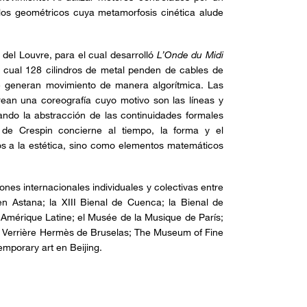
los geométricos cuya metamorfosis cinética alude
del Louvre, para el cual desarrolló
L’Onde du Midi
a cual 128 cilindros de metal penden de cables de
 generan movimiento de manera algorítmica. Las
rean una coreografía cuyo motivo son las líneas y
zando la abstracción de las continuidades formales
n de Crespin concierne al tiempo, la forma y el
s a la estética, sino como elementos matemáticos
nes internacionales individuales y colectivas entre
en Astana; la XIII Bienal de Cuenca; la Bienal de
’Amérique Latine; el Musée de la Musique de París;
a Verrière Hermès de Bruselas; The Museum of Fine
emporary art en Beijing.