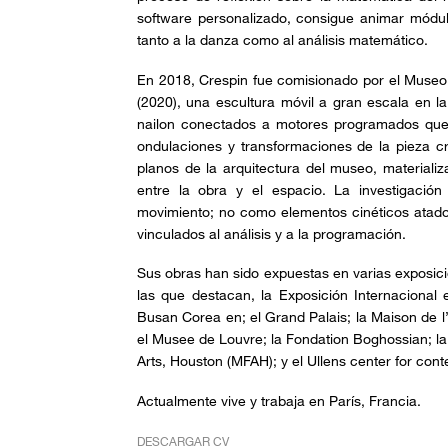
software personalizado, consigue animar módu
tanto a la danza como al análisis matemático.
En 2018, Crespin fue comisionado por el Museo 
(2020), una escultura móvil a gran escala en l
nailon conectados a motores programados que
ondulaciones y transformaciones de la pieza c
planos de la arquitectura del museo, materiali
entre la obra y el espacio. La investigació
movimiento; no como elementos cinéticos atado
vinculados al análisis y a la programación.
Sus obras han sido expuestas en varias exposicio
las que destacan, la Exposición Internacional 
Busan Corea en; el Grand Palais; la Maison de l
el Musee de Louvre; la Fondation Boghossian; l
Arts, Houston (MFAH); y el Ullens center for cont
Actualmente vive y trabaja en París, Francia.
DESCARGAR CV